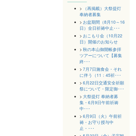
（再掲載）大祭提灯
奉納者募集
お盆期間（8月10～16
日）全日祈祷中止･･･
おこもり会（10月22
日）開催のお知らせ
秋の本山御開帳参拝
ツアーについて【募集
終･･･
7月7日施食会・それ
に伴う（11：45祈･･･
6月22日交通安全祈願
祭について・限定御･･･
大祭提灯 奉納者募
集・6月9日午前祈祷
中･･･
6月9日（火）午前祈
祷・お守り授与中
止・･･･
5月22日（金）子宝観