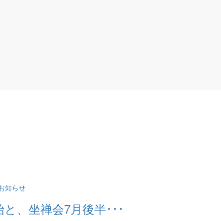
と、坐禅会7月後半･･･