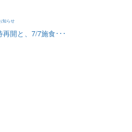
開と、7/7施食･･･