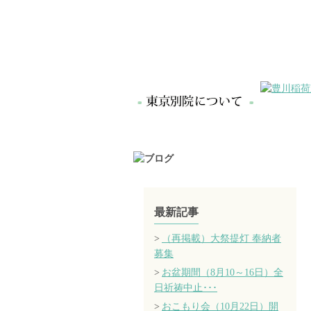
最新記事
（再掲載）大祭提灯 奉納者
募集
お盆期間（8月10～16日）全
日祈祷中止･･･
おこもり会（10月22日）開