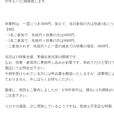
今年も7/7に開催致します。
供養料は、一霊につき3000円。加えて、当日参加の方は別途1名につ
【例】
・1名ご参加で、先祖代々供養の方は6000円。
・2名ご参加で、先祖代々供養の方は9000円。
・ご参加されず、先祖代々と一霊の戒名での供養の場合、6000円。
当日は11時集合後、準備出来次第の開催です。
なお、供養・参加共に事前申し込みが必要です。初めてだけど受け
電話にてお問合せ下さい。
※例年受けられている方には申込書を郵送いたしますが、諸事情により
ておりません…今しばらくお待ちください。
最後に、前回もご案内しましたが、6/30午前中は、煤払い(大掃除)
ご注意下さい。
コロナの感染、少し増加しているようですね。気候も不安定な時期