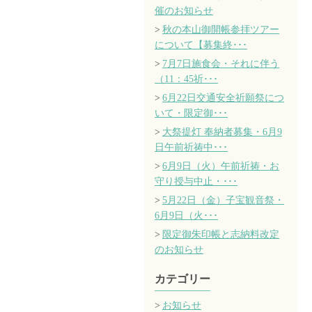
催のお知らせ
秋の本山御開帳参拝ツアー
について【募集終･･･
7月7日施食会・それに伴う
（11：45祈･･･
6月22日交通安全祈願祭につ
いて・限定御･･･
大祭提灯 奉納者募集・6月9
日午前祈祷中･･･
6月9日（火）午前祈祷・お
守り授与中止・･･･
5月22日（金）子宝観音祭・
6月9日（火･･･
限定御朱印帳と志納料改定
のお知らせ
カテゴリー
お知らせ