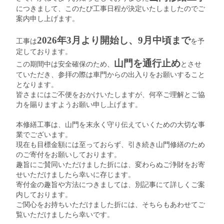
につきまして、このたび工事日程が決定いたしましたのでご
案内申し上げます。
2026年3月より開始し、9月中頃まで
工事は
を予
定しております。
山門を通行止め
この期間中は安全確保のため、
とさせ
ていただき、参拝の際は車門からの出入りをお願いすること
となります。
皆さまにはご不便をおかけいたしますが、何卒ご理解とご協
力を賜りますようお願い申し上げます。
本修繕工事は、山門を末永く守り伝えていくための大切な事
業でございます。
現在も目標金額には至っておらず、引き続き山門修繕のため
のご寄付をお願いしております。
趣旨にご賛同いただけました折には、変わらぬご浄財をお寄
せいただけましたら幸いに存じます。
寄付金の趣旨や方法につきましては、別記事にて詳しくご案
内しております。
ご関心をお持ちいただけました折には、そちらもあわせてご
覧いただけましたら幸いです。